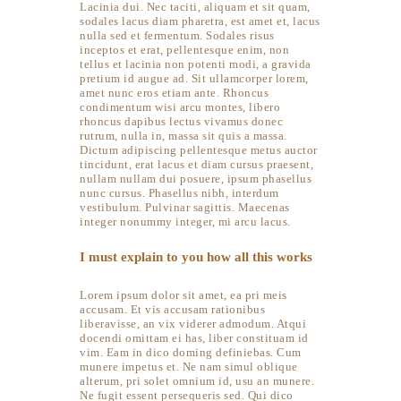
Lacinia dui. Nec taciti, aliquam et sit quam,
sodales lacus diam pharetra, est amet et, lacus
nulla sed et fermentum. Sodales risus
inceptos et erat, pellentesque enim, non
tellus et lacinia non potenti modi, a gravida
pretium id augue ad. Sit ullamcorper lorem,
amet nunc eros etiam ante. Rhoncus
condimentum wisi arcu montes, libero
rhoncus dapibus lectus vivamus donec
rutrum, nulla in, massa sit quis a massa.
Dictum adipiscing pellentesque metus auctor
tincidunt, erat lacus et diam cursus praesent,
nullam nullam dui posuere, ipsum phasellus
nunc cursus. Phasellus nibh, interdum
vestibulum. Pulvinar sagittis. Maecenas
integer nonummy integer, mi arcu lacus.
I must explain to you how all this works
Lorem ipsum dolor sit amet, ea pri meis
accusam. Et vis accusam rationibus
liberavisse, an vix viderer admodum. Atqui
docendi omittam ei has, liber constituam id
vim. Eam in dico doming definiebas. Cum
munere impetus et. Ne nam simul oblique
alterum, pri solet omnium id, usu an munere.
Ne fugit essent persequeris sed. Qui dico