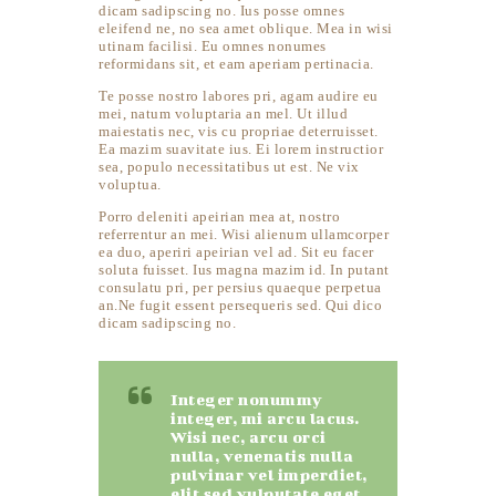
dicam sadipscing no. Ius posse omnes
eleifend ne, no sea amet oblique. Mea in wisi
utinam facilisi. Eu omnes nonumes
reformidans sit, et eam aperiam pertinacia.
Te posse nostro labores pri, agam audire eu
mei, natum voluptaria an mel. Ut illud
maiestatis nec, vis cu propriae deterruisset.
Ea mazim suavitate ius. Ei lorem instructior
sea, populo necessitatibus ut est. Ne vix
voluptua.
Porro deleniti apeirian mea at, nostro
referrentur an mei. Wisi alienum ullamcorper
ea duo, aperiri apeirian vel ad. Sit eu facer
soluta fuisset. Ius magna mazim id. In putant
consulatu pri, per persius quaeque perpetua
an.Ne fugit essent persequeris sed. Qui dico
dicam sadipscing no.
Integer nonummy
integer, mi arcu lacus.
Wisi nec, arcu orci
nulla, venenatis nulla
pulvinar vel imperdiet,
elit sed vulputate eget