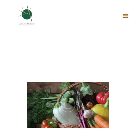
Pesticides
HOME
HOME
ALL SERVICES
...
PESTICIDES
ABOUT FARM
BLOG
GALLERY
CONTACTS