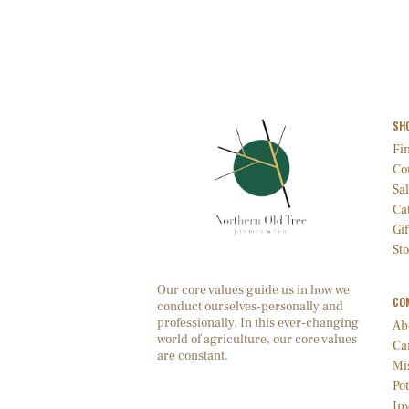
SH
Fin
Co
Sal
Ca
Gif
St
Our core values guide us in how we
CO
conduct ourselves-personally and
professionally. In this ever-changing
Ab
world of agriculture, our core values
Ca
are constant.
Mi
Pot
Inv