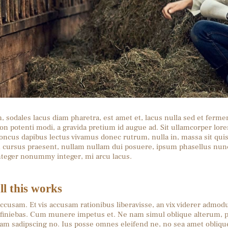
am, sodales lacus diam pharetra, est amet et, lacus nulla sed et ferme
non potenti modi, a gravida pretium id augue ad. Sit ullamcorper l
ncus dapibus lectus vivamus donec rutrum, nulla in, massa sit qui
am cursus praesent, nullam nullam dui posuere, ipsum phasellus nun
integer nonummy integer, mi arcu lacus.
ll this works
ccusam. Et vis accusam rationibus liberavisse, an vix viderer admod
efiniebas. Cum munere impetus et. Ne nam simul oblique alterum, 
cam sadipscing no. Ius posse omnes eleifend ne, no sea amet oblique