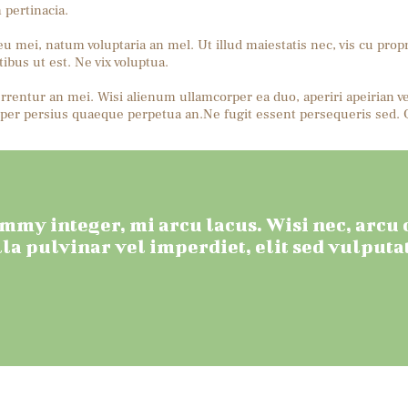
pertinacia.
u mei, natum voluptaria an mel. Ut illud maiestatis nec, vis cu prop
ibus ut est. Ne vix voluptua.
rrentur an mei. Wisi alienum ullamcorper ea duo, aperiri apeirian vel 
 per persius quaeque perpetua an.Ne fugit essent persequeris sed. 
my integer, mi arcu lacus. Wisi nec, arcu o
la pulvinar vel imperdiet, elit sed vulputat