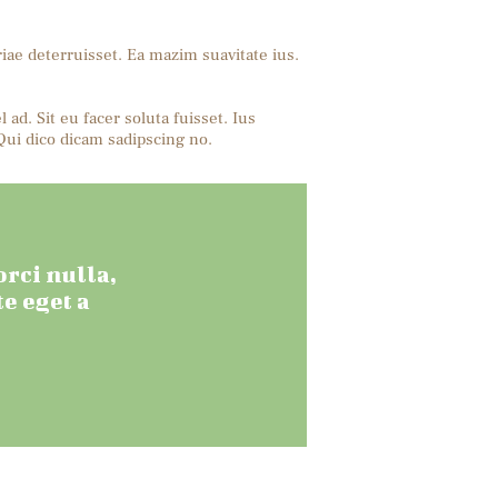
riae deterruisset. Ea mazim suavitate ius.
ad. Sit eu facer soluta fuisset. Ius
Qui dico dicam sadipscing no.
rci nulla,
e eget a