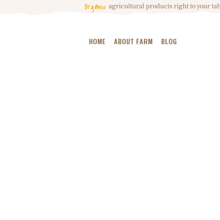
Organic
agricultural
products right to your tab
HOME
ABOUT FARM
BLOG