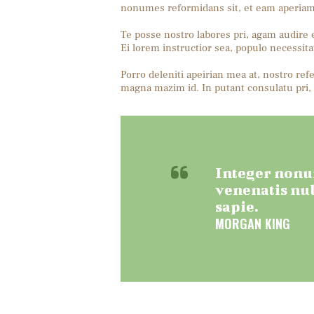
nonumes reformidans sit, et eam aperiam 
Te posse nostro labores pri, agam audire e
Ei lorem instructior sea, populo necessitat
Porro deleniti apeirian mea at, nostro refe
magna mazim id. In putant consulatu pri,
Integer nonum
venenatis nul
sapie.
MORGAN KING