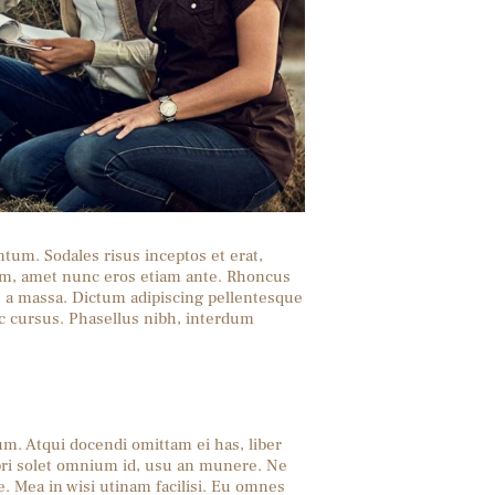
ntum. Sodales risus inceptos et erat,
orem, amet nunc eros etiam ante. Rhoncus
s a massa. Dictum adipiscing pellentesque
c cursus. Phasellus nibh, interdum
um. Atqui docendi omittam ei has, liber
pri solet omnium id, usu an munere. Ne
. Mea in wisi utinam facilisi. Eu omnes