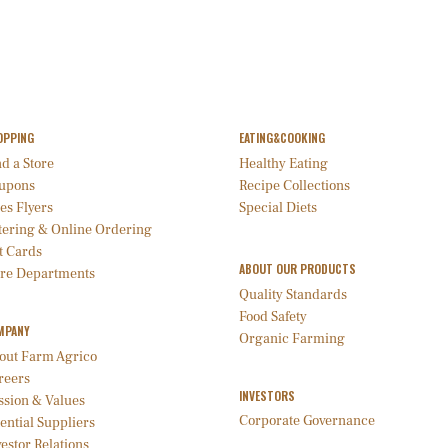
OPPING
EATING&COOKING
d a Store
Healthy Eating
upons
Recipe Collections
es Flyers
Special Diets
tering & Online Ordering
t Cards
ABOUT OUR PRODUCTS
ore Departments
Quality Standards
Food Safety
MPANY
Organic Farming
out Farm Agrico
reers
INVESTORS
ssion & Values
Corporate Governance
ential Suppliers
estor Relations