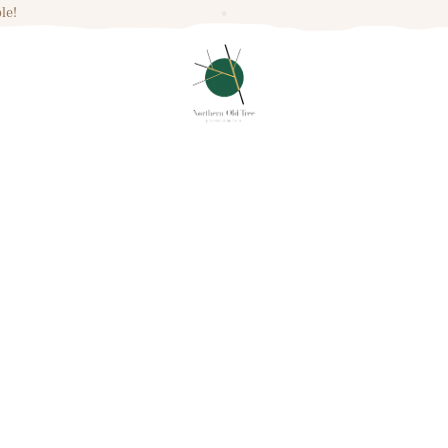
HOME
le!
ABOUT FARM
BLOG
GALLERY
CONTACTS
Genetic
HOME
ALL SERVICES
...
GENETIC